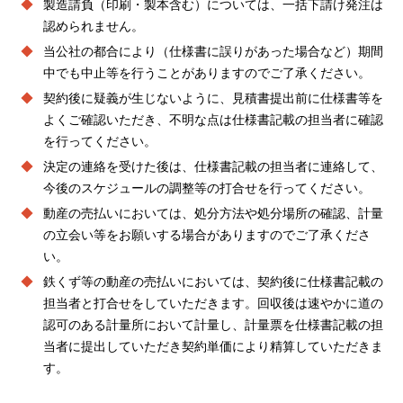
製造請負（印刷・製本含む）については、一括下請け発注は
認められません。
当公社の都合により（仕様書に誤りがあった場合など）期間
中でも中止等を行うことがありますのでご了承ください。
契約後に疑義が生じないように、見積書提出前に仕様書等を
よくご確認いただき、不明な点は仕様書記載の担当者に確認
を行ってください。
決定の連絡を受けた後は、仕様書記載の担当者に連絡して、
今後のスケジュールの調整等の打合せを行ってください。
動産の売払いにおいては、処分方法や処分場所の確認、計量
の立会い等をお願いする場合がありますのでご了承くださ
い。
鉄くず等の動産の売払いにおいては、契約後に仕様書記載の
担当者と打合せをしていただきます。回収後は速やかに道の
認可のある計量所において計量し、計量票を仕様書記載の担
当者に提出していただき契約単価により精算していただきま
す。