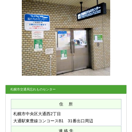
札幌市交通局忘れものセンター
住 所
札幌市中央区⼤通⻄2丁⽬
⼤通駅東豊線コンコースB1 31番出⼝周辺
連 絡 先