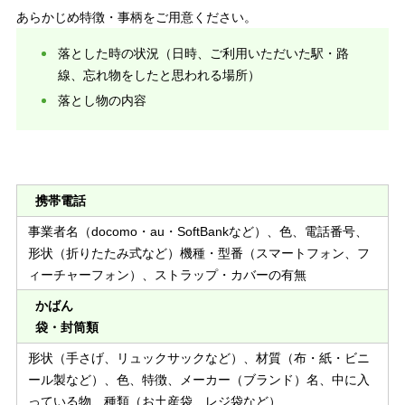
あらかじめ特徴・事柄をご⽤意ください。
落とした時の状況（⽇時、ご利⽤いただいた駅・路
線、忘れ物をしたと思われる場所）
落とし物の内容
携帯電話
事業者名（docomo・au・SoftBankなど）、⾊、電話番号、
形状（折りたたみ式など）機種・型番（スマートフォン、フ
ィーチャーフォン）、ストラップ・カバーの有無
かばん
袋・封筒類
形状（⼿さげ、リュックサックなど）、材質（布・紙・ビニ
ール製など）、⾊、特徴、メーカー（ブランド）名、中に⼊
っている物、種類（お⼟産袋、レジ袋など）