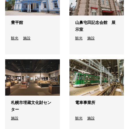
豊平館
山鼻屯田記念会館 展
示室
観光
施設
観光
施設
札幌市埋蔵文化財セン
電車事業所
ター
施設
観光
施設