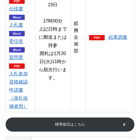
19日
仕様書
17時00分
総
入札書
上記日時まで
務
に郵送または
企
結果調書
委任状
画
持参
部
開札は1月20
質問票
日(火)11時か
ら順次行いま
入札参加
す。
資格確認
申請書
（落札候
補者用）
標準様式はこちら