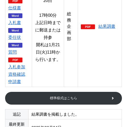
20日
仕様書
総
17時00分
務
入札書
上記日時まで
企
結果調書
に郵送または
画
委任状
持参
部
開札は1月21
質問
日(火)11時か
ら行います。
入札参加
資格確認
申請書
標準様式はこちら
追記
結果調書を掲載しました。
最終更新