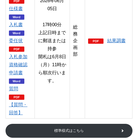
2026年06月
仕様書
05日
入札書
17時00分
総
上記日時まで
務
委任状
に郵送または
企
結果調書
画
持参
部
入札参加
開札は6月8日
資格確認
（月）11時か
申請書
ら順次行いま
す。
質問
【質問・
回答】
標準様式はこちら