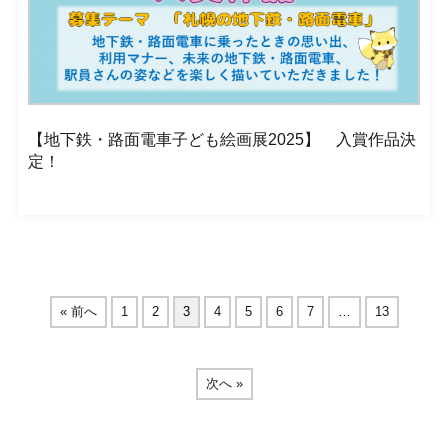
【地下鉄・路面電車子ども絵画展2025】 入賞作品決
定！
« 前へ
1
2
3
4
5
6
7
…
13
次へ »