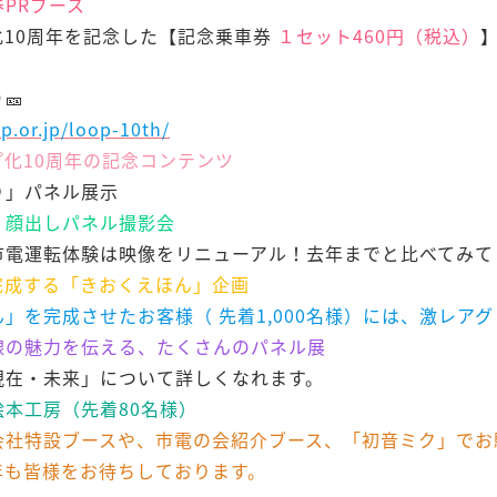
PRブース
10周年を記念した【記念乗車券
１セット460円（税込）
🎫
p.or.jp/loop-10th/
化10周年の記念コンテンツ
り」パネル展示
、顔出しパネル撮影会
市電運転体験は映像をリニューアル！去年までと比べてみて
完成する「きおくえほん」企画
」を完成させたお客様（ 先着1,000名様）には、激レア
線の魅力を伝える、たくさんのパネル展
現在・未来」について詳しくなれます。
絵本工房（先着80名様）
会社特設ブースや、市電の会紹介ブース、「初音ミク」でお
年も皆様をお待ちしております。