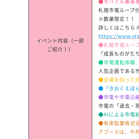
●モバイル乗車券
札幌市電ループ化
※数量限定！！
詳しくはこちら☟
https://www.sts
イベント内容（一部
●札幌市電ループ
ご紹介！）
「成長ものがた
●市電運転体験
人気企画である
●会場を回って
●「きおくえほん
●市電や市電沿
市電の「過去・
●AIによる市電
●有楽製菓株式
アブースは、今