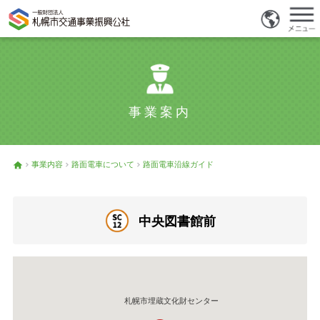
事業案内
事業内容
路面電車について
路面電車沿線ガイド
中央図書館前
札幌市埋蔵文化財センター
札幌市埋蔵文化財センター