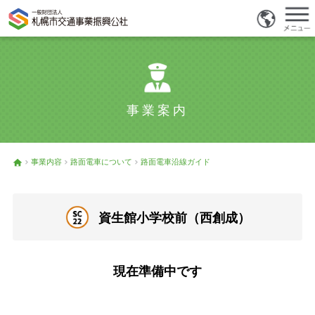
事業案内
事業内容
路面電車について
路面電車沿線ガイド
資生館小学校前（西創成）
現在準備中です