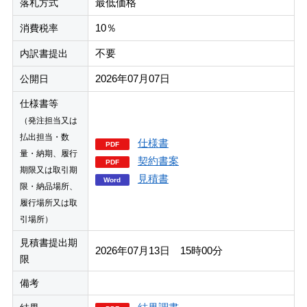
最低価格
落札方式
10％
消費税率
不要
内訳書提出
2026年07月07日
公開日
仕様書等
（発注担当又は
払出担当・数
仕様書
量・納期、履行
契約書案
期限又は取引期
見積書
限・納品場所、
履行場所又は取
引場所）
見積書提出期
2026年07月13日 15時00分
限
備考