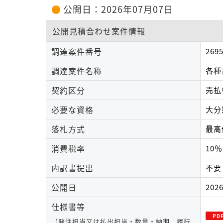
公開日：2026年07月07日
公開見積合わせ案件情報
調達案件番号
269
調達案件名称
各種
契約区分
売払
必要な資格
大分
落札方式
最高
消費税率
10％
内訳書提出
不要
公開日
202
仕様書等
（発注担当又は払出担当・数量・納期、履行