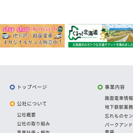
トップページ
事業内容
路面電車情
公社について
地下鉄駅業
公社概要
忘れものセ
公社の取り組み
パークアン
車場
事業計画・報告