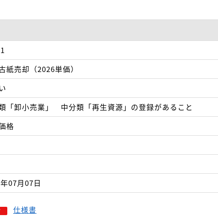
51
古紙売却（2026単価）
い
類「卸小売業」 中分類「再生資源」の登録があること
価格
6年07月07日
仕様書