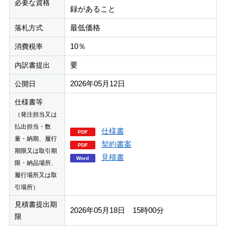
必要な資格
録があること
最低価格
落札方式
10％
消費税率
要
内訳書提出
2026年05月12日
公開日
仕様書等
（発注担当又は
払出担当・数
仕様書
量・納期、履行
契約書案
期限又は取引期
見積書
限・納品場所、
履行場所又は取
引場所）
見積書提出期
2026年05月18日 15時00分
限